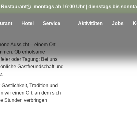
 Restaurant
montags ab 16:00 Uhr | dienstags bis sonnta
urant
Hotel
Service
Aktivitäten
Jobs
K
höne Aussicht – einem Ort
mmen. Ob erholsame
feier oder Tagung: Bei uns
önliche Gastfreundschaft und
e.
 Gastlichkeit, Tradition und
en wir einen Ort, an dem sich
ne Stunden verbringen