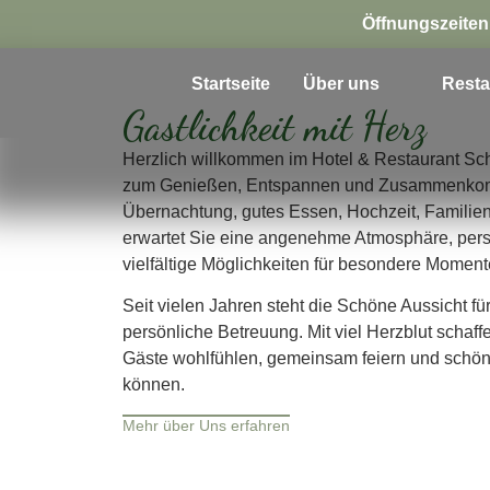
Öffnungszeiten
Startseite
Über uns
Resta
Gastlichkeit mit Herz
Herzlich willkommen im Hotel & Restaurant Sc
zum Genießen, Entspannen und Zusammenko
Übernachtung, gutes Essen, Hochzeit, Familien
erwartet Sie eine angenehme Atmosphäre, pers
vielfältige Möglichkeiten für besondere Moment
Seit vielen Jahren steht die Schöne Aussicht für
persönliche Betreuung. Mit viel Herzblut schaff
Gäste wohlfühlen, gemeinsam feiern und schö
können.
Mehr über Uns erfahren