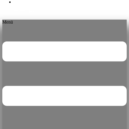
montags ab 16:00 Uhr | dienstags bis sonntags ab
11.00 Uhr
Menü