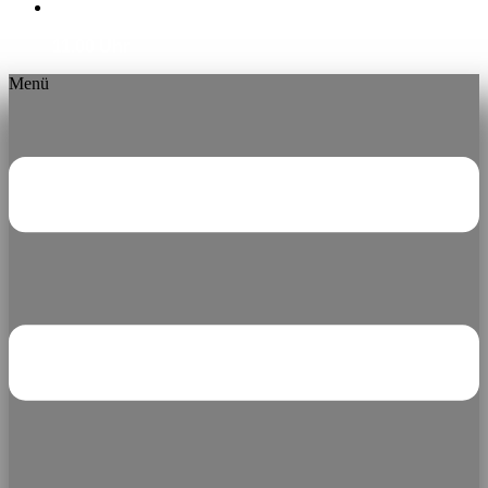
montags ab 16:00 Uhr | dienstags bis sonntags ab
11.00 Uhr
Menü